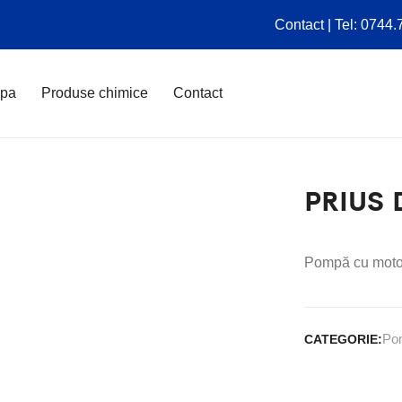
Contact | Tel: 0744
apa
Produse chimice
Contact
PRIUS D
Pompă cu motor
Po
CATEGORIE: