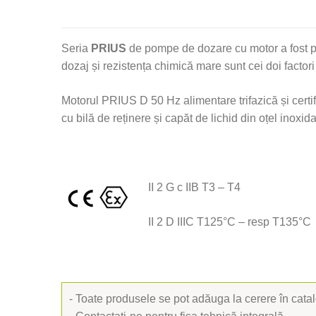
Seria
PRIUS
de pompe de dozare cu motor a fost pr
dozaj și rezistența chimică mare sunt cei doi factori
Motorul PRIUS D 50 Hz alimentare trifazică și cert
cu bilă de reținere și capăt de lichid din oțel inoxida
II 2 G c IIB T3 – T4
II 2 D IIIC T125°C – resp T135°C
- Toate produsele se pot adăuga la cerere în cat