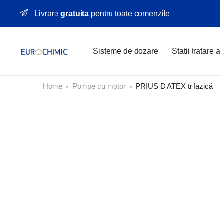
Livrare
gratuita
pentru toate comenzile
Sisteme de dozare
Statii tratare 
Home
Pompe cu motor
PRIUS D ATEX trifazică