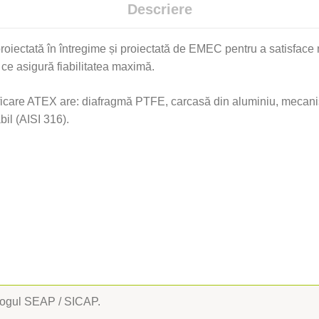
Descriere
oiectată în întregime și proiectată de EMEC pentru a satisface n
 ce asigură fiabilitatea maximă.
ificare ATEX are: diafragmă PTFE, carcasă din aluminiu, mecanis
bil (AISI 316).
alogul SEAP / SICAP.