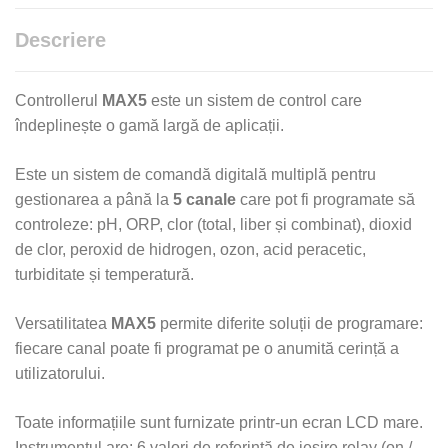
Descriere
Controllerul
MAX5
este un sistem de control care
îndeplinește o gamă largă de aplicații.
Este un sistem de comandă digitală multiplă pentru
gestionarea a până la
5 canale
care pot fi programate să
controleze: pH, ORP, clor (total, liber și combinat), dioxid
de clor, peroxid de hidrogen, ozon, acid peracetic,
turbiditate și temperatură.
Versatilitatea
MAX5
permite diferite soluții de programare:
fiecare canal poate fi programat pe o anumită cerință a
utilizatorului.
Toate informațiile sunt furnizate printr-un ecran LCD mare.
Instrumentul are: 6 valori de referință de ieșire relay (on /