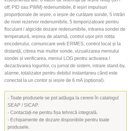
off, PID sau PWM) redenumibile, 6 ieșiri impulsuri
proporționale de ieșire, o ieșire de curățare sonde, 5 intrări
de nivel rezervor redenumibile, 5 temporizatoare pentru
floculant / algicide dozare redenumibile, intrarea sondei de
temperatură, ieșirea de alarmă, control ușor prin rotița
encoderului, comunicare web ERMES, control local și la
distanță, citirea mai multor sonde, vizualizarea meniului
sondei și verificarea, meniul LOG pentru activarea /
dezactivarea logurilor, cu jurnal de sistem, intrare stand-by,
alarme, totalizator pentru debitul instantaneu când este
conectat la un contor și ieșire de 6 mA (opțional).
- Toate produsele se pot adăuga la cerere în catalogul
SEAP / SICAP.
- Contactați-ne pentru fișa tehnică integrală.
- Echipamente de dozare disponibile pentru toate
produsele.