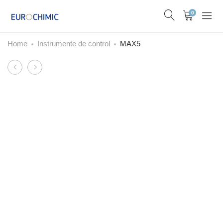
0
Home
Instrumente de control
MAX5
Product
PRIUS
CATFI
navigation
D
ATEX
trifazică