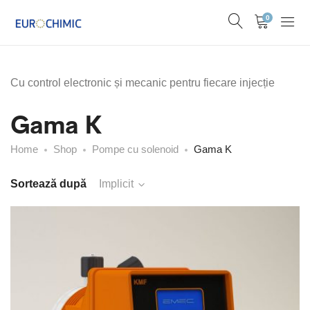
0
Cu control electronic și mecanic pentru fiecare injecție
Gama K
Home
Shop
Pompe cu solenoid
Gama K
Sortează după
Implicit