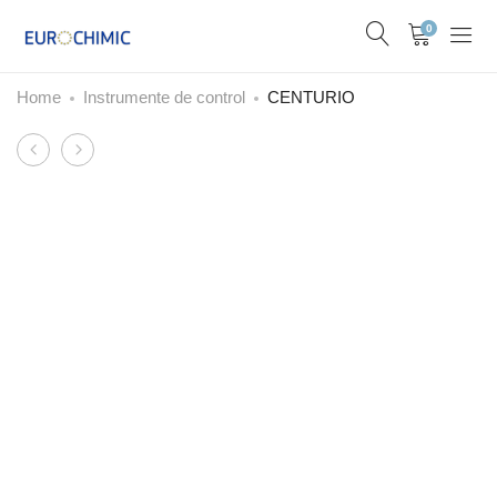
0
Home
Instrumente de control
CENTURIO
Product
Generator
CTFI
navigation
dioxid
de
clor
LOTUS
AIR