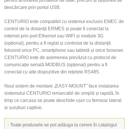
pentru arhivarea jurnalelor de date, precum și opțiunea de
descărcare prin portul USB.
CENTURIO este compatibil cu sistemul exclusiv EMEC de
control de la distanță ERMES și poate fi conectat la
internet prin port Ethernet sau WIFI și module 3G
(opțional), pentru a fi reglat și controlat de la distanță
folosind orice PC, smartphone sau tabletă și orice browser.
CENTURIO este de asemenea prevăzut cu protocol de
comunicație serială MODBUS (opțional) pentru a fi
conectat cu alte dispozitive din rețelele RS485.
Noul sistem de montare „EASY-MOUNT” face instalarea
sistemului CENTURIO remarcabil de simplă și rapidă, în
timp ce carcasa se poate deschide ușor cu fermoar lateral
și șuruburi captive.
- Toate produsele se pot adăuga la cerere în catalogul