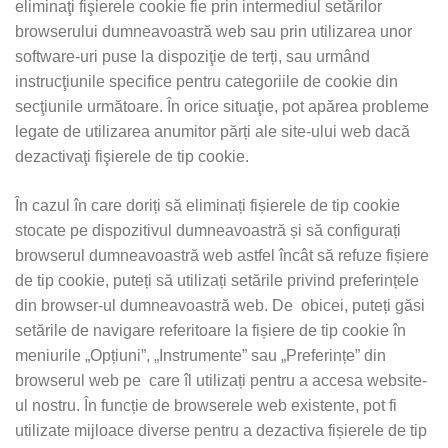
eliminaţi fişierele cookie fie prin intermediul setărilor
browserului dumneavoastră web sau prin utilizarea unor
software-uri puse la dispoziţie de terți, sau urmând
instrucţiunile specifice pentru categoriile de cookie din
secţiunile următoare. În orice situaţie, pot apărea probleme
legate de utilizarea anumitor părți ale site-ului web dacă
dezactivaţi fişierele de tip cookie.
În cazul în care doriți să eliminați fișierele de tip cookie
stocate pe dispozitivul dumneavoastră și să configurați
browserul dumneavoastră web astfel încât să refuze fișiere
de tip cookie, puteți să utilizați setările privind preferințele
din browser-ul dumneavoastră web. De obicei, puteți găsi
setările de navigare referitoare la fișiere de tip cookie în
meniurile „Opțiuni”, „Instrumente” sau „Preferințe” din
browserul web pe care îl utilizați pentru a accesa website-
ul nostru. În funcție de browserele web existente, pot fi
utilizate mijloace diverse pentru a dezactiva fișierele de tip