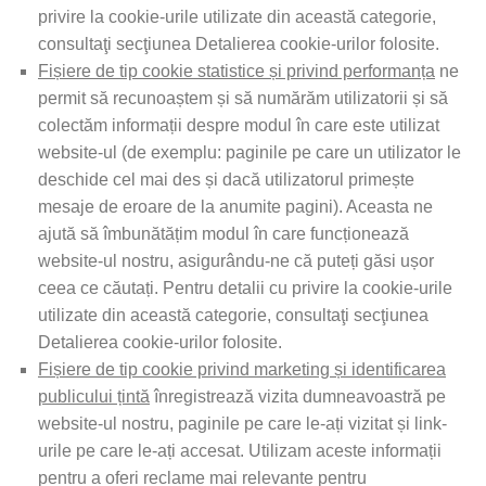
privire la cookie-urile utilizate din această categorie,
consultaţi secţiunea Detalierea cookie-urilor folosite.
Fișiere de tip cookie statistice și privind performanța
ne
permit să recunoaștem și să numărăm utilizatorii și să
colectăm informații despre modul în care este utilizat
website-ul (de exemplu: paginile pe care un utilizator le
deschide cel mai des și dacă utilizatorul primește
mesaje de eroare de la anumite pagini). Aceasta ne
ajută să îmbunătățim modul în care funcționează
website-ul nostru, asigurându-ne că puteți găsi ușor
ceea ce căutați. Pentru detalii cu privire la cookie-urile
utilizate din această categorie, consultaţi secţiunea
Detalierea cookie-urilor folosite.
Fișiere de tip cookie privind marketing și identificarea
publicului țintă
înregistrează vizita dumneavoastră pe
website-ul nostru, paginile pe care le-ați vizitat și link-
urile pe care le-ați accesat. Utilizam aceste informații
pentru a oferi reclame mai relevante pentru