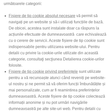
următoarele categorii:
Fișiere de tip cookie absolut necesare
vă permit să
navigați pe un website și să-i utilizați funcțiile de bază.
De obicei, acestea sunt instalate doar ca răspuns la
acțiunile efectuate de dumneavoastră care echivalează
cu o cerere de servicii. Aceste fișiere de tip cookie sunt
indispensabile pentru utilizarea website-ului. Pentru
detalii cu privire la cookie-urile utilizate din această
categorie, consultaţi secţiunea Detalierea cookie-urilor
folosite.
Fișiere de tip cookie privind preferințele
sunt utilizate
pentru a vă recunoaște atunci când reveniți pe website-
ul nostru și ne permit să vă oferim funcții îmbunătățite și
mai personalizate, cum ar fi reamintirea preferințelor
dumneavoastră. Aceste fișiere de tip cookie colectează
informații anonime și nu pot urmări navigările
dumneavoastră pe alte site-uri web. Pentru detalii cu