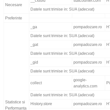
__cfduid
statcounter.com
H
Necesare
Datele sunt trimise in: SUA (adecvat)
Preferinte
_ga
pompadozare.ro
H
Datele sunt trimise in: SUA (adecvat)
_gat
pompadozare.ro
H
Datele sunt trimise in: SUA (adecvat)
_gid
pompadozare.ro
H
Datele sunt trimise in: SUA (adecvat)
google-
collect
Pi
analytics.com
Datele sunt trimise in: SUA (adecvat)
Statistice si
History.store
pompadozare.ro
H
Performanta