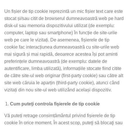
Un fișier de tip cookie reprezintă un mic fișier text care este
stocat și/sau citit de browserul dumneavoastră web pe hard
disk-ul sau memoria dispozitivului utilizat (de exemplu:
computer, laptop sau smartphone) în funcție de site-urile
web pe care le vizitați. De asemenea, fișierele de tip
cookie fac interacțiunea dumneavoastră cu site-urile web
mai sigură și mai rapidă, deoarece acestea își pot aminti
preferințele dumneavoastră (de exemplu: datele de
autentificare, limba utilizată), informațiile stocate fiind citite
de către site-ul web originar (first-party cookie) sau către alt
site web căruia le aparțin (third-party cookie), atunci când
vizitați din nou site-ul web utilizând același dispozitiv.
Cum puteţi controla fişierele de tip cookie
Vă puteți retrage consimțământul privind fișierele de tip
cookie în orice moment. În acest scop, puteţi să blocaţi sau