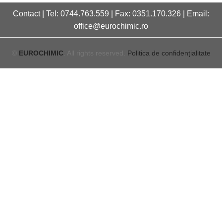
Contact | Tel: 0744.763.559 | Fax: 0351.170.326 | Email:
office@eurochimic.ro
©
EUROCHIMIC
. All rights reserved.
Politica de confidențialitate