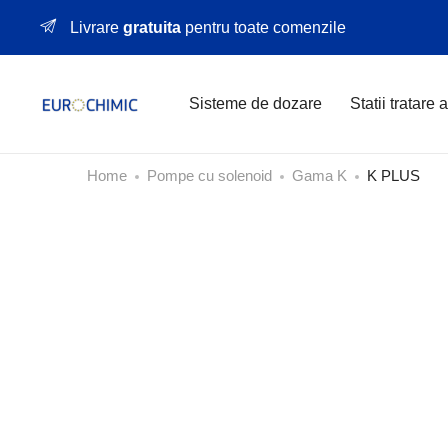
Livrare
gratuita
pentru toate comenzile
Sisteme de dozare
Statii tratare 
Home
Pompe cu solenoid
Gama K
K PLUS