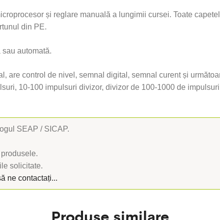
icroprocesor și reglare manuală a lungimii cursei. Toate capetel
rtunul din PE.
ă sau automată.
l, are control de nivel, semnal digital, semnal curent și următoa
ulsuri, 10-100 impulsuri divizor, divizor de 100-1000 de impulsu
alogul SEAP / SICAP.
 produsele.
le solicitate.
să ne contactați...
Produse similare