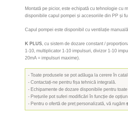
Montată pe picior, este echipată cu tehnologie cu m
disponibile capul pompei și accesoriile din PP și fu
Capul pompei este disponibil cu ventilație manual
K PLUS
, cu sistem de dozare constant / proporționa
1-10, multiplicator 1-10 impulsuri, divizor 1-10 imp
20mA = impulsuri maxime).
- Toate produsele se pot adăuga la cerere în cat
- Contactați-ne pentru fișa tehnică integrală.
- Echipamente de dozare disponibile pentru toate
- Prețurile pot suferi modificări în funcție de opțiuni
- Pentru o ofertă de preț personalizată, vă rugăm