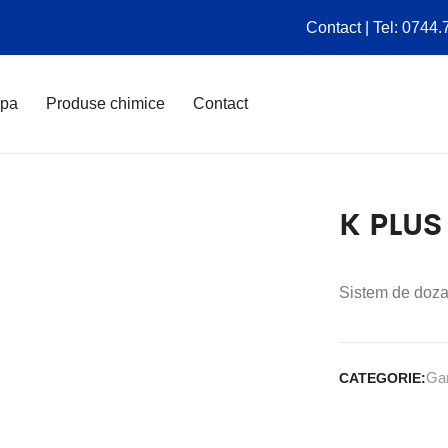
Contact | Tel: 0744
apa
Produse chimice
Contact
K PLUS
Sistem de dozar
Ga
CATEGORIE: