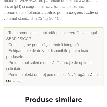
Sistemul WDPHOS are parametri de dozare a acidului /
bazei (pH) și oxigenului activ, funcția de testare,
cronometrul săptămânal / zilnic pentru
oxigenul activ
și
volumul standard la 25 ° și 30 ° C.
- Toate produsele se pot adăuga la cerere în catalogul
SEAP / SICAP.
- Contactați-ne pentru fișa tehnică integrală.
- Echipamente de dozare disponibile pentru toate
produsele.
- Prețurile pot suferi modificări în funcție de opțiunile
solicitate.
- Pentru o ofertă de preț personalizată, vă rugăm
să ne
contactați...
Produse similare