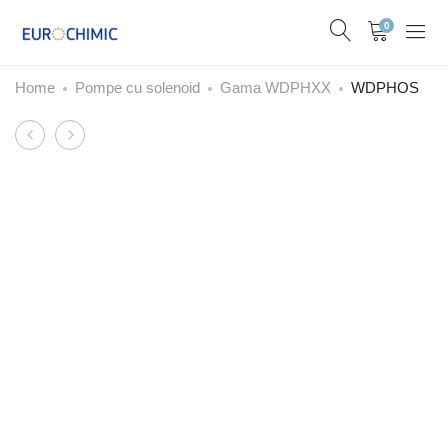
0
Home
Pompe cu solenoid
Gama WDPHXX
WDPHOS
Product
VMS
RACV
navigation
PO