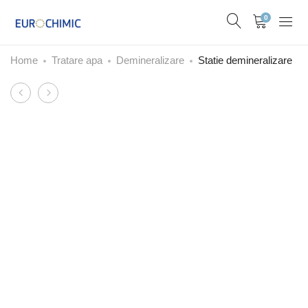
0
Home
Tratare apa
Demineralizare
Statie demineralizare
Product
Statie
Filtru
navigation
de
Nisip
clorinare
Clack
SCL
WS1