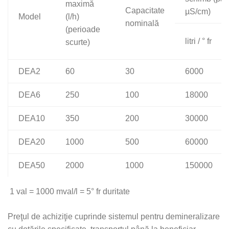
maximă
Capacitate
µS/cm)
Model
(l/h)
nominală
(perioade
litri / ° fr
scurte)
DEA2
60
30
6000
DEA6
250
100
18000
DEA10
350
200
30000
DEA20
1000
500
60000
DEA50
2000
1000
150000
1 val = 1000 mval/l = 5° fr duritate
Preţul de achiziţie cuprinde sistemul pentru demineralizare