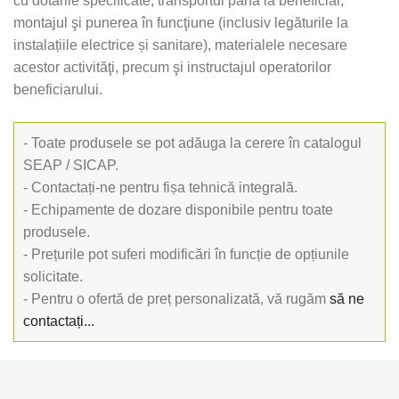
cu dotările specificate, transportul până la beneficiar,
montajul şi punerea în funcţiune (inclusiv legăturile la
instalațiile electrice și sanitare), materialele necesare
acestor activităţi, precum şi instructajul operatorilor
beneficiarului.
- Toate produsele se pot adăuga la cerere în catalogul
SEAP / SICAP.
- Contactați-ne pentru fișa tehnică integrală.
- Echipamente de dozare disponibile pentru toate
produsele.
- Prețurile pot suferi modificări în funcție de opțiunile
solicitate.
- Pentru o ofertă de preț personalizată, vă rugăm
să ne
contactați...