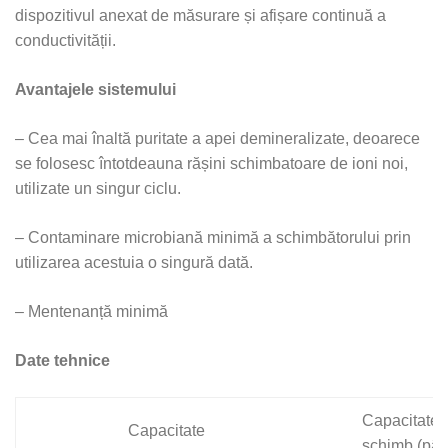
dispozitivul anexat de măsurare și afișare continuă a
conductivității.
Avantajele sistemului
– Cea mai înaltă puritate a apei demineralizate, deoarece
se folosesc întotdeauna rășini schimbatoare de ioni noi,
utilizate un singur ciclu.
– Contaminare microbiană minimă a schimbătorului prin
utilizarea acestuia o singură dată.
– Mentenanță minimă
Date tehnice
Capacitate 
Capacitate
schimb (pân